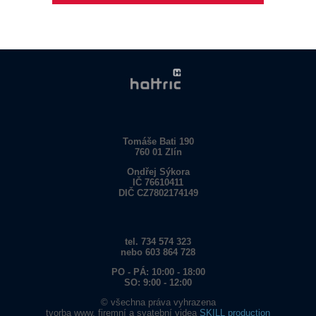
Tomáše Bati 190
760 01 Zlín
Ondřej Sýkora
IČ 76610411
DIČ CZ7802174149
tel. 734 574 323
nebo 603 864 728
PO - PÁ: 10:00 - 18:00
SO: 9:00 - 12:00
© všechna práva vyhrazena
tvorba www, firemní a svatební videa
SKILL production