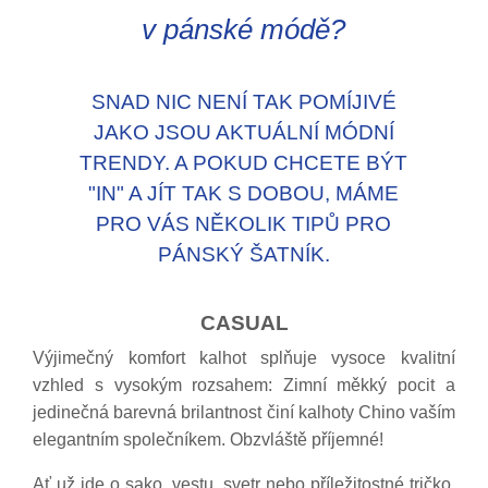
v pánské módě?
SNAD NIC NENÍ TAK POMÍJIVÉ
JAKO JSOU AKTUÁLNÍ MÓDNÍ
TRENDY. A POKUD CHCETE BÝT
"IN" A JÍT TAK S DOBOU, MÁME
PRO VÁS NĚKOLIK TIPŮ PRO
PÁNSKÝ ŠATNÍK.
CASUAL
Výjimečný komfort kalhot splňuje vysoce kvalitní
vzhled s vysokým rozsahem: Zimní měkký pocit a
jedinečná barevná brilantnost činí kalhoty Chino vaším
elegantním společníkem. Obzvláště příjemné!
Ať už jde o sako, vestu, svetr nebo příležitostné tričko.